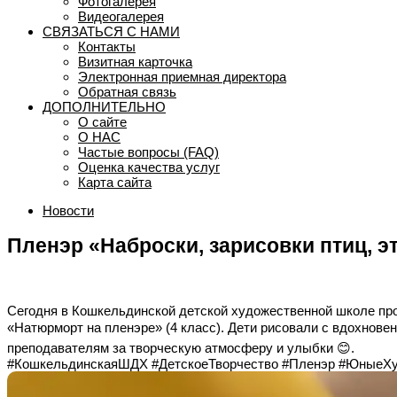
Фотогалерея
Видеогалерея
СВЯЗАТЬСЯ С НАМИ
Контакты
Визитная карточка
Электронная приемная директора
Обратная связь
ДОПОЛНИТЕЛЬНО
О сайте
О НАС
Частые вопросы (FAQ)
Оценка качества услуг
Карта сайта
Новости
Пленэр «Наброски, зарисовки птиц, 
Сегодня в Кошкельдинской детской художественной школе про
«Натюрморт на пленэре» (4 класс). Дети рисовали с вдохнове
преподавателям за творческую атмосферу и улыбки 😊.
#КошкельдинскаяШДХ #ДетскоеТворчество #Пленэр #ЮныеХ