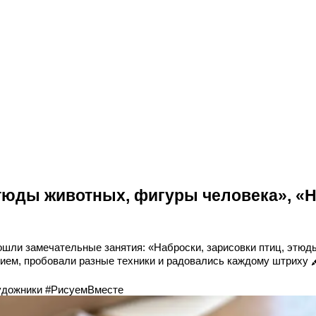
этюды животных, фигуры человека», «
шли замечательные занятия: «Наброски, зарисовки птиц, этюды
нием, пробовали разные техники и радовались каждому штриху 
удожники #РисуемВместе