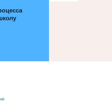
роцесса
 школу