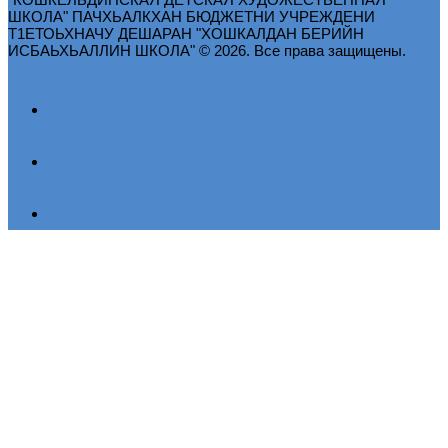
ШКОЛА" ПАЧХЬАЛКХАН БЮДЖЕТНИ УЧРЕЖДЕНИ
Т1ЕТОЬХНАЧУ ДЕШАРАН "ХОШКАЛДАН БЕРИЙН
ИСБАЬХЬАЛЛИН ШКОЛА" © 2026. Все права защищены.