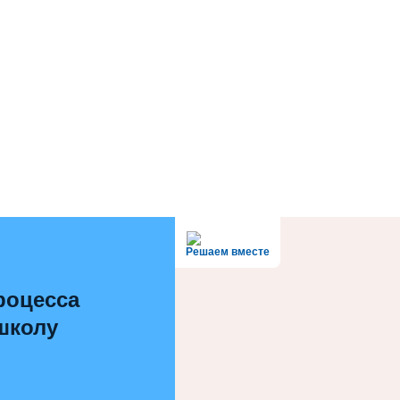
Решаем вместе
роцесса
 школу