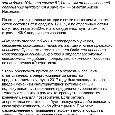
этом более 30%, это свыше 51,4 тыс. км тепловых сетей,
сегодня уже нуждаются в замене»,
— отметил Айсен
Николаев.
По его оценке, тепловые потери в связи с высоким износом
сетей составляют в среднем 12,1 %, а по отдельным сетям
могут достигать 20-30%, и это свидетельствует о том, что
отрасль ЖКХ «недоинвестирована».
«Отрасль теплоснабжения тарифорегулируемая,
бесконечно поднимать тариф нельзя, мы это все прекрасно
понимаем. При этом только за счет бюджета провести
модернизацию основных фондов в отрасли абсолютно
невозможно»,
— добавил председатель комиссии Госсовета
по направлению «Энергетика».
Чтобы обеспечить приток денег в отрасль и повысить
ответственность энергокомпаний за качество
предоставляемых услуг, в 2017 году был законодательно
введен механизм «альтернативной котельной». Он
подразумевает, установление предельного уровня цены на
тепловую энергию, в рамках которого устанавливается
конечная цена для потребителя. Если затраты
энергокомпании выше, она будет вынуждена либо повысить
свою эффективность, либо уйти с рынка. При этом
сэкономленные от повышения эффективности средства
теплоснабжающие компании могут также направить на