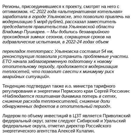
Регионы, присоединившиеся к проекту, смотрят на него с
оптимизмом.
«С 2022 года «альтернативная котельная»
заработала в городе Ульяновске, это позволило привлечь на
модернизацию 5 млрд рублей, рассказал заместитель
председателя правительства Ульяновской области
Владимир Пушкарев. – Мы добились безаварийного
прохождения зимних сезонов, сокращения сроков на
гидравлические испытания, в 2022-24 годах объем
перекладок теплотрасс Ульяновска составил 54 км,
реконструкция позволила устранить проблемные участки.
ЕТО начала заблаговременную подготовку к новому
отопительному периоду, продолжается модернизация
теплосетей, что позволит свести к минимуму риск
аварийных ситуаций»
.
Тенденцию подтвердил также и.о. министра тарифного
регулирования и энергетики Пермского края Сергей Россихин:
«Наблюдается позитивная динамика потерь в сетях,
снижение расхода теплоносителей, снижение доли
обнаруженных дефектов в отопительный период»
.
Лидером по объему инвестиций в ЦЗТ является Приволжский
федеральный округ, затем следуют Сибирский и Уральский
федеральные округа, отметил директор Российского
энергетического агентства Алексей Кулапин.