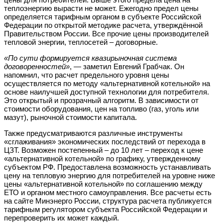
теплоэнергию вырасти не может. Ежегодно предел цены
определяется тарифным органом в субъекте Российской
Федерации по открытой методике расчета, утверждённой
Правительством России. Все прочие цены производителей
тепловой энергии, теплосетей – договорные.
«По сути формируется квазирыночная система
договоренностей»
, — заметил Евгений Грабчак. Он
напомнил, что расчет предельного уровня цены
осуществляется по методу «альтернативной котельной» на
основе наилучшей доступной технологии для потребителя.
Это открытый и прозрачный алгоритм. В зависимости от
стоимости оборудования, цен на топливо (газ, уголь или
мазут), рыночной стоимости капитала.
Также предусматриваются различные инструменты
«сглаживания» экономических последствий от перехода в
ЦЗТ. Возможен постепенный – до 10 лет – переход к цене
«альтернативной котельной» по графику, утвержденному
субъектом РФ. Предоставлена возможность устанавливать
цену на тепловую энергию для потребителей на уровне ниже
цены «альтернативной котельной» по соглашению между
ЕТО и органом местного самоуправления. Все расчеты есть
на сайте Минэнерго России, структура расчета публикуется
тарифным регулятором субъекта Российской Федерации и
перепроверить их может каждый.