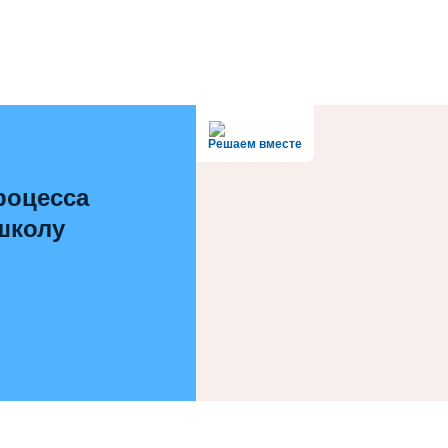
Решаем вместе
роцесса
 школу