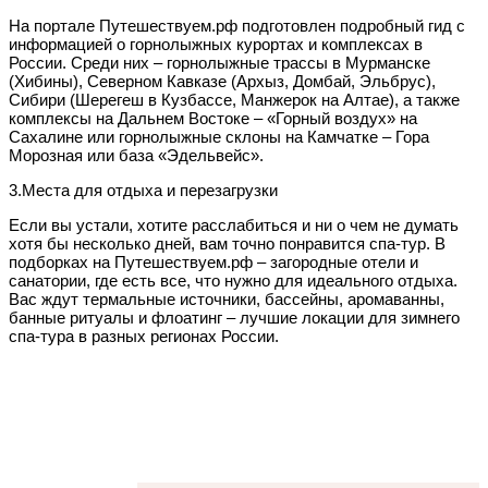
На портале Путешествуем.рф подготовлен подробный гид с
информацией о горнолыжных курортах и комплексах в
России. Среди них – горнолыжные трассы в Мурманске
(Хибины), Северном Кавказе (Архыз, Домбай, Эльбрус),
Сибири (Шерегеш в Кузбассе, Манжерок на Алтае), а также
комплексы на Дальнем Востоке – «Горный воздух» на
Сахалине или горнолыжные склоны на Камчатке – Гора
Морозная или база «Эдельвейс».
3.Места для отдыха и перезагрузки
Если вы устали, хотите расслабиться и ни о чем не думать
хотя бы несколько дней, вам точно понравится спа-тур. В
подборках на Путешествуем.рф – загородные отели и
санатории, где есть все, что нужно для идеального отдыха.
Вас ждут термальные источники, бассейны, аромаванны,
банные ритуалы и флоатинг – лучшие локации для зимнего
спа-тура в разных регионах России.