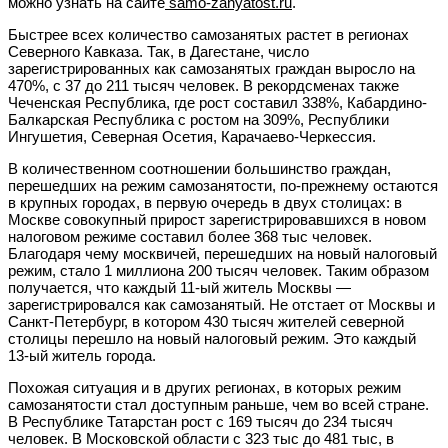
можно узнать на сайте
samo-zanyatost.ru
.
Быстрее всех количество самозанятых растет в регионах
Северного Кавказа. Так, в Дагестане, число
зарегистрированных как самозанятых граждан выросло на
470%, с 37 до 211 тысяч человек. В рекордсменах также
Чеченская Республика, где рост составил 338%, Кабардино-
Балкарская Республика с ростом на 309%, Республики
Ингушетия, Северная Осетия, Карачаево-Черкессия.
В количественном соотношении большинство граждан,
перешедших на режим самозанятости, по-прежнему остаются
в крупных городах, в первую очередь в двух столицах: в
Москве совокупный прирост зарегистрировавшихся в новом
налоговом режиме составил более 368 тыс человек.
Благодаря чему москвичей, перешедших на новый налоговый
режим, стало 1 миллиона 200 тысяч человек. Таким образом
получается, что каждый 11-ый житель Москвы —
зарегистрировался как самозанятый. Не отстает от Москвы и
Санкт-Петербург, в котором 430 тысяч жителей северной
столицы перешло на новый налоговый режим. Это каждый
13-ый житель города.
Похожая ситуация и в других регионах, в которых режим
самозанятости стал доступным раньше, чем во всей стране.
В Республике Татарстан рост с 169 тысяч до 234 тысяч
человек. В Московской области с 323 тыс до 481 тыс, в