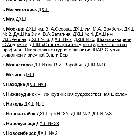
г. Магнитогорск
ДХШ
г. Мга
ДХШ
г. Москва:
ДХШ им. В. А.Серова,
ДХШ им. М.А. Врубеля,
ДХШ
№ 2,
ДХШ № 3 им. В.А.Ватагина,
ДХШ № 4,
ДХШ им.
И.Е.Репина
,
ДХШ № 6,
ДХШ № 7,
ДХШ № 9,
Школа акварели
С.Андрияки,
ДШИ «Старт» архитектурно-художественного
профиля,
Школа архитектурного развития
ШАР,
Студия
живописи и рисунка Ольги Бор
г. Мончегорск
ДШИ им. В.И. Воробья
,
ДШИ №10
г. Мегион
ДХШ
г. Находка
ДХШ № 1
г. Нижнеудинск
«Нижнеудинская художественная школа»
г. Никель
ДХШ № 1
г. Новоалтайск
ДХШ при НГХУ
,
ДШИ №2
,
ДШИ №3
г. Новокузнецк
ДХШ № 28
г. Новосибирск
ДХШ № 2