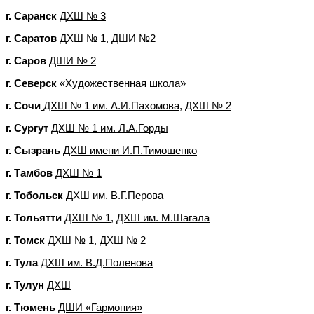
г. Саранск
ДХШ № 3
г. Саратов
ДХШ № 1,
ДШИ №2
г. Саров
ДШИ № 2
г. Северск
«Художественная школа»
г. Сочи
ДХШ № 1 им. А.И.Пахомова,
ДХШ № 2
г. Сургут
ДХШ № 1 им. Л.А.Горды
г. Сызрань
ДХШ имени И.П.Тимошенко
г. Тамбов
ДХШ № 1
г. Тобольск
ДХШ им. В.Г.Перова
г. Тольятти
ДХШ № 1,
ДХШ им. М.Шагала
г. Томск
ДХШ № 1,
ДХШ № 2
г. Тула
ДХШ им. В.Д.Поленова
г. Тулун
ДХШ
г. Тюмень
ДШИ «Гармония»