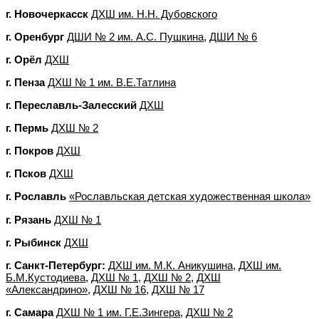
г. Новочеркасск
ДХШ им. Н.Н. Дубовского
г. Оренбург
ДШИ № 2 им. А.С. Пушкина
,
ДШИ № 6
г. Орёл
ДХШ
г. Пенза
ДХШ № 1 им. В.Е.Татлина
г. Переславль-Залесский
ДХШ
г. Пермь
ДХШ № 2
г. Покров
ДХШ
г. Псков
ДХШ
г. Рославль
«Рославльская детская художественная школа»
г. Рязань
ДХШ № 1
г. Рыбинск
ДХШ
г. Санкт-Петербург:
ДХШ им. М.К. Аникушина
,
ДХШ им.
Б.М.Кустодиева
,
ДХШ № 1
,
ДХШ № 2,
ДХШ
«Александрино»
,
ДХШ № 16
,
ДХШ № 17
г. Самара
ДХШ № 1 им. Г.Е.Зингера,
ДХШ № 2