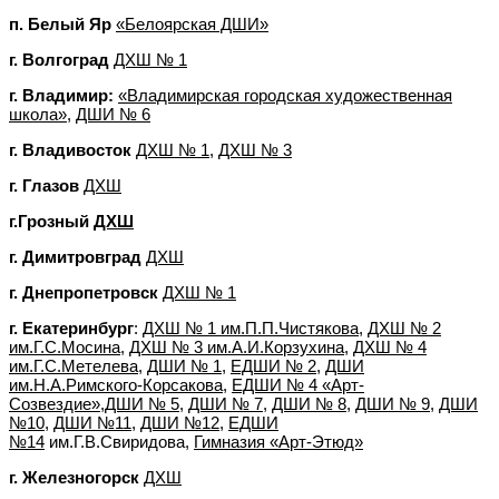
п. Белый Яр
«Белоярская ДШИ»
г. Волгоград
ДХШ № 1
г. Владимир:
«Владимирская городская художественная
школа»,
ДШИ № 6
г. Владивосток
ДХШ № 1
,
ДХШ № 3
г. Глазов
ДХШ
г.Грозный
ДХШ
г. Димитровград
ДХШ
г. Днепропетровск
ДХШ № 1
г. Екатеринбург
:
ДХШ № 1 им.П.П.Чистякова
,
ДХШ № 2
им.Г.С.Мосина
,
ДХШ № 3 им.А.И.Корзухина
,
ДХШ № 4
им.Г.С.Метелева
,
ДШИ № 1
,
ЕДШИ № 2
,
ДШИ
им.Н.А.Римского-Корсакова
,
ЕДШИ № 4 «Арт-
Созвездие»
,
ДШИ № 5
,
ДШИ № 7
,
ДШИ № 8
,
ДШИ № 9
,
ДШИ
№10
,
ДШИ №11
,
ДШИ №12
,
ЕДШИ
№14
им.Г.В.Свиридова,
Гимназия «Арт-Этюд»
г. Железногорск
ДХШ