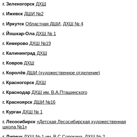
г. Зеленогорск
ДХШ
г. Ижевск
ДШИ №2
г. Иркутск
Областная ДШИ,
ДХШ № 4
г. Йошкар-Ола
ДХШ № 1
г. Кемерово
ДХШ №19
г. Калининград
ДХШ
г. Ковров
ДХШ
г. Королёв
ДШИ (художественное отделение)
г. Красногорск
ДХШ
г. Краснодар
ДХШ им. В.А.Пташинского
г. Красноярск
ДШИ №16
г. Курган
ДХШ № 1
г. Лесосибирск
«Детская Лесосибирская художественная
школа №1»
г. Липецк
ДХШ № 1 им. В.С.Сорокина
,
ДХШ № 2